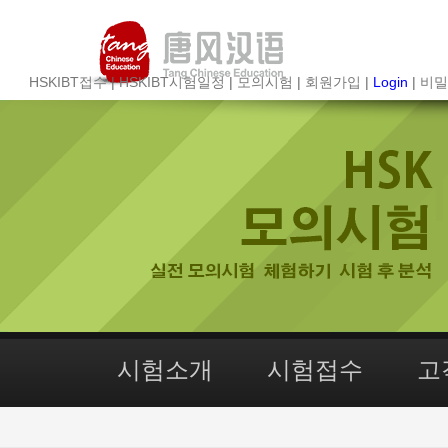
HSKIBT접수
|
HSKIBT시험일정
|
모의시험
|
회원가입
|
Login
|
비밀
시험소개
시험접수
고